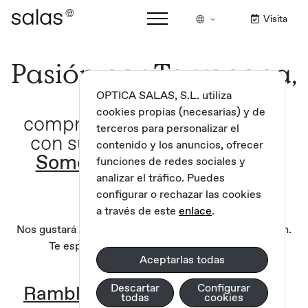
Visita
Pasión por Tarragona,
OPTICA SALAS, S.L. utiliza
cookies propias (necesarias) y de
comprometidos con su gente,
terceros para personalizar el
con su cultura y su tradición.
contenido y los anuncios, ofrecer
Somos parte del territorio.
funciones de redes sociales y
analizar el tráfico. Puedes
configurar o rechazar las cookies
a través de este
enlace
.
Nos gustará acompañarte y aconsejarte en tu elección.
Te esperamos en una de nuestras ópticas.
Aceptarlas todas
Rambla Nova
Descartar
Rambla Nova
Configurar
todas
cookies